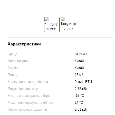
Характеристики
Бренд
SENSEI
Виробництво
Китай
Зборка
Китай
Площа
25 м²
Маркування кондиціонера
9 тыс. BTU
Потужність обігріву
2,82 кВт
Мін. температура на обігрів
-15 °C
Макс. температура на обігрів
24 °С
Потужність охолодження
2,61 кВт