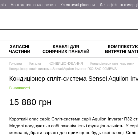
рів
Монтаж теплових насосів
Кліматичні рішення
Для офісів та комерц
еплові насоси
Питання - відповіді
Оплата та доставка
Обмін та поверн
ітика конфіденційності
ЗАПАСНІ
КАБЕЛІ ДЛЯ
КОМПЛЕКТУЮ
ЧАСТИНИ
СОНЯЧНИХ ПАНЕЛЕЙ
ВИТРАТНІ МАТ
Головна
Каталог
КОНДИЦІОНУВАННЯ
Кондиціонери спліт-системи
Кондиціонер спліт-система Sensei Aquilon Inverter R32 SAC-09MBWS/I
Кондиціонер спліт-система Sensei Aquilon I
В наявності
15 880 грн
Короткий опис серії: Спліт-системи серії Aquilon Inverter R32 с
Моделі поєднують в собі лаконічність і функціональність. У сер
можна підібрати варіант для приміщень будь-якої площі. Спліт