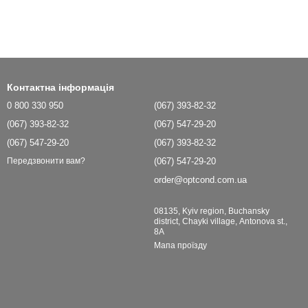
Контактна інформація
0 800 330 950
(067) 393-82-32
(067) 393-82-32
(067) 547-29-20
(067) 547-29-20
(067) 393-82-32
(067) 547-29-20
Передзвонити вам?
order@optcond.com.ua
08135, Kyiv region, Buchansky
district, Chayki village, Antonova st.,
8A
Мапа проїзду