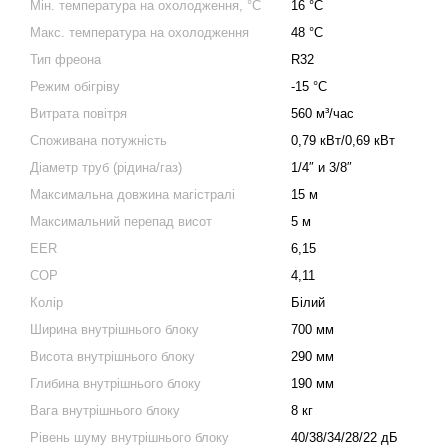
Мін. температура на охолодження, °C
16 °C
Макс. температура на охолодження
48 °C
Тип фреона
R32
Режим обігріву
-15 °C
Витрата повітря
560 м³/час
Споживана потужність
0,79 кВт/0,69 кВт
Діаметр труб (рідина/газ)
1/4″ и 3/8″
Максимальна довжина магістралі
15 м
Максимальний перепад висот
5 м
EER
6,15
COP
4,11
Колір
Білий
Ширина внутрішнього блоку
700 мм
Висота внутрішнього блоку
290 мм
Глибина внутрішнього блоку
190 мм
Вага внутрішнього блоку
8 кг
Рівень шуму внутрішнього блоку
40/38/34/28/22 дБ