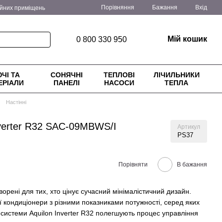
Порівняння
Бажання
Вхід
ійних приміщень
ення
Блог
Мій кошик
0 800 330 950
ЧІ ТА
СОНЯЧНІ
ТЕПЛОВІ
ЛІЧИЛЬНИКИ
ЕРІАЛИ
ПАНЕЛІ
НАСОСИ
ТЕПЛА
Настінні
nverter R32 SAC-09MBWS/I
Артикул
PS37
Порівняти
В бажання
творені для тих, хто цінує сучасний мінімалістичний дизайн.
ії кондиціонери з різними показниками потужності, серед яких
-системи Aquilon Inverter R32 полегшують процес управління