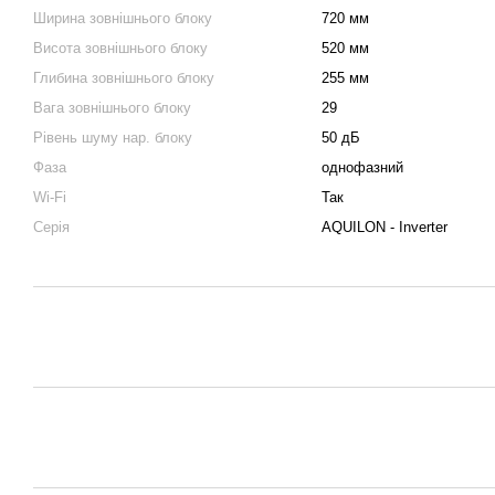
Ширина зовнішнього блоку
720 мм
Висота зовнішнього блоку
520 мм
Глибина зовнішнього блоку
255 мм
Вага зовнішнього блоку
29
Рівень шуму нар. блоку
50 дБ
Фаза
однофазний
Wi-Fi
Так
Серія
AQUILON - Inverter