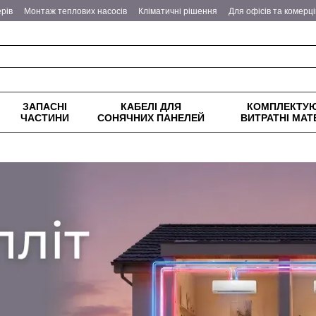
рів
Монтаж теплових насосів
Кліматичні рішення
Для офісів та комерц
еплові насоси
Питання - відповіді
Оплата та доставка
Обмін та поверн
ітика конфіденційності
ЗАПАСНІ
КАБЕЛІ ДЛЯ
КОМПЛЕКТУЮ
ЧАСТИНИ
СОНЯЧНИХ ПАНЕЛЕЙ
ВИТРАТНІ МАТ