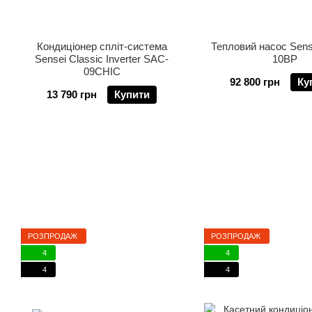
Кондиціонер спліт-система
Тепловий насос Sen
Sensei Classic Inverter SAC-
10BP
09CHIС
92 800 грн
Ку
13 790 грн
Купити
РОЗПРОДАЖ
РОЗПРОДАЖ
4
4
4
4