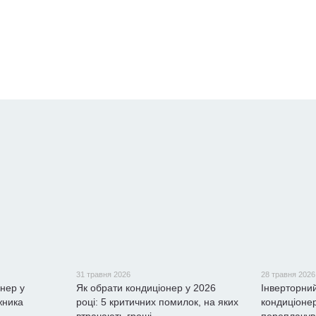
31 травня 2026
28 травня 2026
нер у
Як обрати кондиціонер у 2026
Інверторни
жника
році: 5 критичних помилок, на яких
кондиціонер