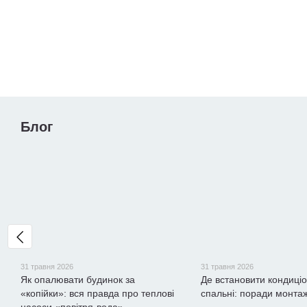
Блог
31 травня 2026
31 травня 2026
Як опалювати будинок за
Де встановити кондиціо
«копійки»: вся правда про теплові
спальні: поради монта