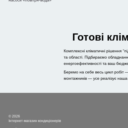
насоси «повітря-вода»
Готові клі
Комплексні кліматичні рішення “під
та області. Підбираємо обладнанн
енергоефективності та ваш бюдже
Беремо на себе весь цикл робіт —
монтажників — усе реалізує наша
© 2026
Інтернет-магазин кондиціонерів