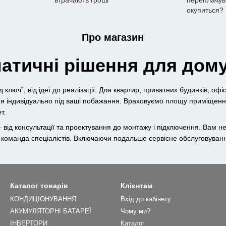
втрачають гроші
переплачува
окупиться?
Про магазин
матичні рішення для дому
 ключ”, від ідеї до реалізації. Для квартир, приватних будинків, офіс
я індивідуально під ваші побажання. Враховуємо площу приміщення,
т.
 від консультації та проектування до монтажу і підключення. Вам н
 команда спеціалістів. Включаючи подальше сервісне обслуговуван
Каталог товарів
Клієнтам
КОНДИЦІОНУВАННЯ
Вхід до кабінету
АКУМУЛЯТОРНІ БАТАРЕЇ
Чому ми?
ІНВЕРТОРИ
Каталог