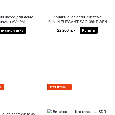
ий насос для дому
Кондиціонер спліт-система
uaviva AVH9M
Sensei ELEGANT SAC-09HRWE/I
ізнатися ціну
22 260 грн
Купити
Ж
РОЗПРОДАЖ