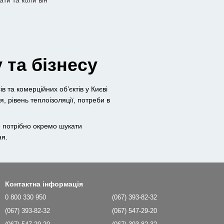
ти та коли він
 та бізнесу
ів та комерційних об’єктів у Києві
 рівень теплоізоляції, потреби в
е потрібно окремо шукати
ня.
Контактна інформація
0 800 330 950
(067) 393-82-32
(067) 393-82-32
(067) 547-29-20