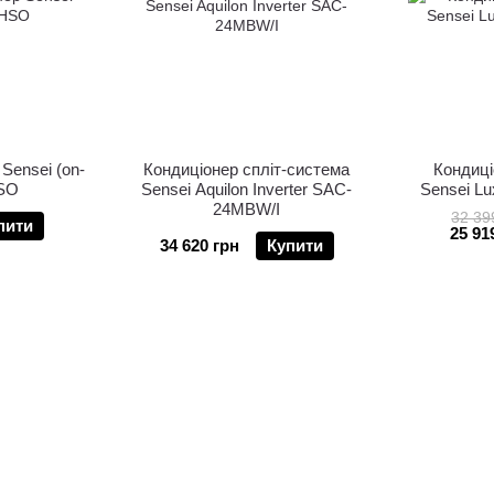
Sensei (on-
Кондиціонер спліт-система
Кондиці
HSO
Sensei Aquilon Inverter SAC-
Sensei L
24MBW/I
32 39
пити
25 91
34 620 грн
Купити