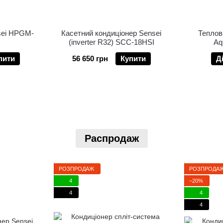
sei HPGM-
Касетний кондиціонер Sensei
Теплов
(inverter R32) SCC-18HSI
Aq
пити
56 650 грн
Купити
Д
Распродаж
РОЗПРОДАЖ
РОЗПРОДА
4
−20%
4
4
4