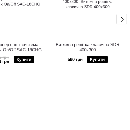
онер спліт-система
Витяжна решітка класична SDR
ux On/Off SAC-18CHG
400x300
9 грн
Купити
580 грн
Купити
9 грн