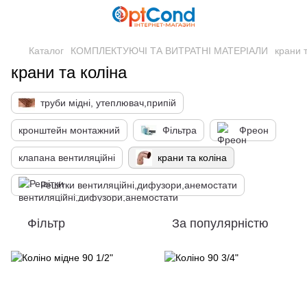
Каталог
КОМПЛЕКТУЮЧІ ТА ВИТРАТНІ МАТЕРІАЛИ
крани 
крани та коліна
труби мідні, утеплювач,припій
кронштейн монтажний
Фільтра
Фреон
клапана вентиляційні
крани та коліна
Решітки вентиляційні,дифузори,анемостати
Фільтр
За популярністю