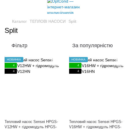
Каталог
ТЕПЛОВІ НАСОСИ
Split
Split
Фільтр
За популярністю
НОВИНКА
НОВИНКА
4
4
4
4
Тепловий насос Sensei HPGS-
Тепловий насос Sensei HPGS-
V12HW + гідромодуль HPGS-
V16HW + гідромодуль HPGS-