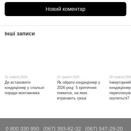
Новий коментар
Інші записи
31 травня 2026
31 травня 2026
28 травня 202
Де встановити
Як обрати кондиціонер у
Інверторний
кондиціонер у спальні:
2026 році: 5 критичних
кондиціонер
поради монтажника
помилок, на яких
переплачува
втрачають гроші
окупиться?
0 800 330 950
(067) 393-82-32
(067) 547-29-20