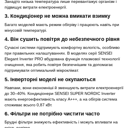
Занадто низька температура лише перевантажує організм і
підвищує витрати електроенергії.
3. Кондиціонер не можна вмикати взимку
Багато моделей мають режим обігріву і працюють навіть при
мінусовій температурі.
4. Він сушить повітря до небезпечного рівня
Сучасні системи підтримують комфортну вологість, особливо
при правильних налаштуваннях. В моделях серії SENSEI
Elegant Inverter PRO вбудована функція плазмової технології
очищення, яка робить повітря безпечнішим та допомагає
підтримувати оптимальний мікроклімат.
5. Інверторні моделі не окупаються
Навпаки, вони економніші й зменшують витрати електроенергії
до 30–40%. Кондиціонери SENSEI SUPER NORDIC Inverter
мають енергоефективність класу А+++, а на обігрів система
споживає всього 0,87 кВт.
6. Фільтри не потрібно чистити часто
Брудні фільтри знижують ефективність і можуть впливати на
якість повітря.