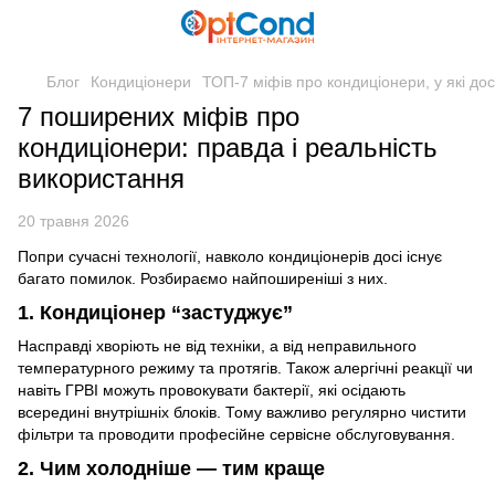
Блог
Кондиціонери
ТОП-7 міфів про кондиціонери, у які досі
7 поширених міфів про
кондиціонери: правда і реальність
використання
20 травня 2026
Попри сучасні технології, навколо кондиціонерів досі існує
багато помилок. Розбираємо найпоширеніші з них.
1. Кондиціонер “застуджує”
Насправді хворіють не від техніки, а від неправильного
температурного режиму та протягів. Також алергічні реакції чи
навіть ГРВІ можуть провокувати бактерії, які осідають
всередині внутрішніх блоків. Тому важливо регулярно чистити
фільтри та проводити професійне сервісне обслуговування.
2. Чим холодніше — тим краще