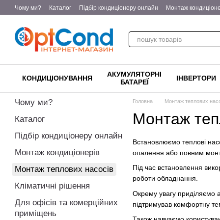
Перейти до основного контенту
Чому ми?
Каталог
Підбір кондиціонеру онлайн
Монтаж кондиціоне
Для квартир та приватних будинків
Енергоефективне опалення — т
Відгуки про магазин
Контактна інформація
Договір оферти
Пол
АКУМУЛЯТОРНІ
КОНДИЦІОНУВАННЯ
ІНВЕРТОРИ
БАТАРЕЇ
Чому ми?
Головна
Монтаж теплових нас
Монтаж теп
Каталог
Підбір кондиціонеру онлайн
Встановлюємо теплові насос
Монтаж кондиціонерів
опалення або повним монт
Під час встановлення вико
Монтаж теплових насосів
роботи обладнання.
Кліматичні рішення
Окрему увагу приділяємо 
Для офісів та комерційних
підтримував комфортну те
приміщень
Також навчаємо користува