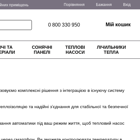
Порівняння
Бажання
Вхід
ійних приміщень
ення
Блог
Мій кошик
0 800 330 950
ЧІ ТА
СОНЯЧНІ
ТЕПЛОВІ
ЛІЧИЛЬНИКИ
ЕРІАЛИ
ПАНЕЛІ
НАСОСИ
ТЕПЛА
ізовуємо комплексні рішення з інтеграцією в існуючу систему
плоізоляцію та надійні з’єднання для стабільної та безпечної
вання автоматики під ваш режим життя, щоб тепловий насос
 через смартфон. Ви зможете контролювати температуру в