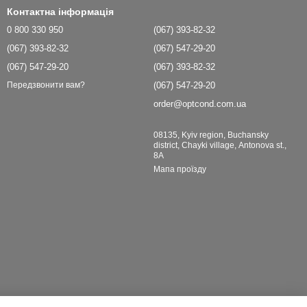
Контактна інформація
0 800 330 950
(067) 393-82-32
(067) 393-82-32
(067) 547-29-20
(067) 547-29-20
(067) 393-82-32
(067) 547-29-20
Передзвонити вам?
order@optcond.com.ua
08135, Kyiv region, Buchansky
district, Chayki village, Antonova st.,
8A
Мапа проїзду