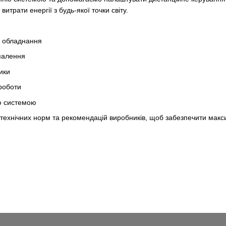
итрати енергії з будь-якої точки світу.
я обладнання
опалення
ики
роботи
ю системою
хнічних норм та рекомендацій виробників, щоб забезпечити максим