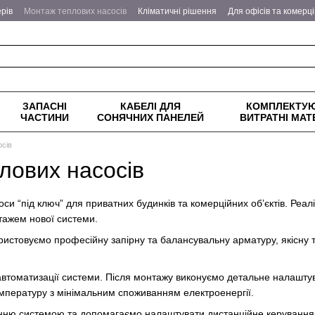
рів
Монтаж теплових насосів
Кліматичні рішення
Для офісів та комерц
еплові насоси
Питання - відповіді
Оплата та доставка
Обмін та поверн
ітика конфіденційності
ЗАПАСНІ
КАБЕЛІ ДЛЯ
КОМПЛЕКТУЮ
ЧАСТИНИ
СОНЯЧНИХ ПАНЕЛЕЙ
ВИТРАТНІ МАТ
осів
лових насосів
и “під ключ” для приватних будинків та комерційних об’єктів. Реал
ажем нової системи.
ристовуємо професійну запірну та балансувальну арматуру, якісну те
автоматизації системи. Після монтажу виконуємо детальне налашту
мпературу з мінімальним споживанням електроенергії.
нню системою та допомагаємо налаштувати дистанційне керування