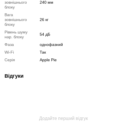
зовнішнього
240 мм
блоку
Вага
зовнішнього
26 кг
блоку
Рівень шуму
54 дБ
нар. блоку
Фаза
однофазний
Wi-Fi
Так
Серія
Apple Pie
Відгуки
Додайте перший відгук