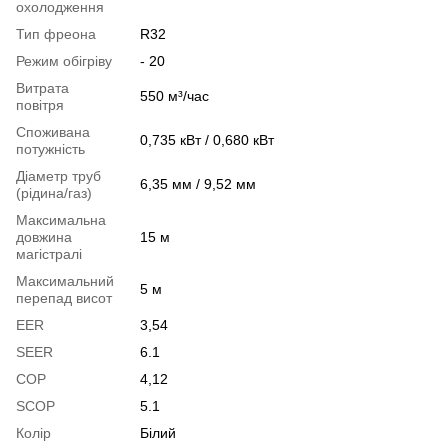
охолодження
Тип фреона
R32
Режим обігріву
- 20
Витрата
550 м³/час
повітря
Споживана
0,735 кВт / 0,680 кВт
потужність
Діаметр труб
6,35 мм / 9,52 мм
(рідина/газ)
Максимальна
довжина
15 м
магістралі
Максимальний
5 м
перепад висот
EER
3,54
SEER
6.1
COP
4,12
SCOP
5.1
Колір
Білий