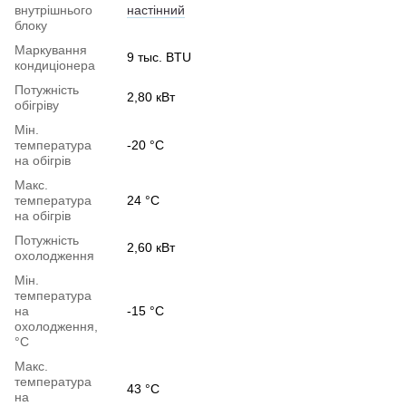
внутрішнього
настінний
блоку
Маркування
9 тыс. BTU
кондиціонера
Потужність
2,80 кВт
обігріву
Мін.
температура
-20 °С
на обігрів
Макс.
температура
24 °С
на обігрів
Потужність
2,60 кВт
охолодження
Мін.
температура
на
-15 °С
охолодження,
°C
Макс.
температура
43 °C
на