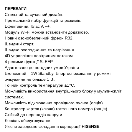
ПЕРЕВАГИ
Стильний та сучасний дизайн.
Преміальний набір функцій та режимів.
Ефективний. Клас А ++.
Модуль Wi-Fi можна встановити додатково.
Новий озонобезпечний фреон R32.
Швидкий старт.
Швидке охолодження та нагрівання.
4D управління повітряним потоком.
4 режими функції SLEEP.
Адаптовано до погодних умов України.
Економний – 1W Standby. Енергоспоживання у режимі
очікування не більше 1 Вт.
Точний контроль температури ±1°С.
Можливість використання внутрішнього блоку у мульти-спліт
системах.
Можливість підключення провідного пульта (опція).
Контролер карток (ключа) готельного номера (опція).
Стійкий до перепадів напруги.
Легкість обслуговування.
Якісне заводське складання корпорації
HISENSE
.