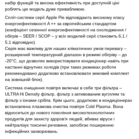
набір функцій та висока ефективність при доступній ціні
роблять цю модель дуже привабливою.
Спліт-системи серії Apple Pie відповідають високому класу
енергоефективності A ++ за європейським стандартом
(коефіцієнт сезонної енергоефективності на охолодження /
обігрів – SEER / SCOP – у всіх моделей серії становить 6,1 /
5,1 відповідно).
Серія має важливу для наших кліматичних умов перевагу –
розширений температурний діапазон в режимі обігріву – до
-20°С, що дозволяє використовувати кондиціонер навіть при
настанні відчутних холодів (при таких режимах роботи
рекомендовано додатково встановлювати зимовий комплект
на зовнішній блок).
Система очищення повітря включає в себе три фільтра –
ULTRA Hi Density фільтр, фільтр з активованим вугіллям та
фільтр з іонами срібла. Крім цього, додатково в кондиціонерах
встановлена плазмова очистка повітря Cold Plasma. Вона
відноситься до нового покоління високотехнологічних
продуктів для захисту здоров’я людей, вбиває віруси і
нейтралізує токсичні речовини, запобігає поширенню
інфекційних захворювань.