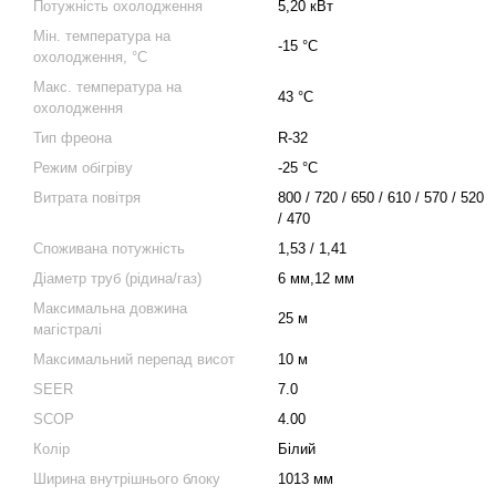
Потужність охолодження
5,20 кВт
Мін. температура на
-15 °C
охолодження, °C
Макс. температура на
43 °C
охолодження
Тип фреона
R-32
Режим обігріву
-25 °C
Витрата повітря
800 / 720 / 650 / 610 / 570 / 520
/ 470
Споживана потужність
1,53 / 1,41
Діаметр труб (рідина/газ)
6 мм,12 мм
Максимальна довжина
25 м
магістралі
Максимальний перепад висот
10 м
SEER
7.0
SCOP
4.00
Колір
Білий
Ширина внутрішнього блоку
1013 мм