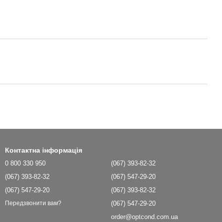
Контактна інформація
0 800 330 950
(067) 393-82-32
(067) 393-82-32
(067) 547-29-20
(067) 547-29-20
(067) 393-82-32
(067) 547-29-20
Передзвонити вам?
order@optcond.com.ua