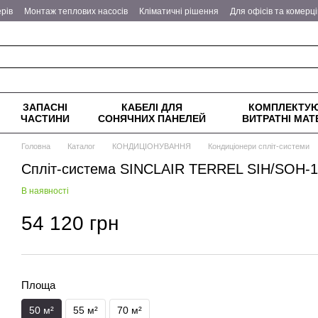
рів
Монтаж теплових насосів
Кліматичні рішення
Для офісів та комерц
еплові насоси
Питання - відповіді
Оплата та доставка
Обмін та поверн
ітика конфіденційності
ЗАПАСНІ
КАБЕЛІ ДЛЯ
КОМПЛЕКТУЮ
ЧАСТИНИ
СОНЯЧНИХ ПАНЕЛЕЙ
ВИТРАТНІ МАТ
Головна
Каталог
КОНДИЦІОНУВАННЯ
Кондиціонери спліт-системи
Спліт-система SINCLAIR TERREL SIH/SOH-
В наявності
54 120 грн
Площа
50 м²
55 м²
70 м²