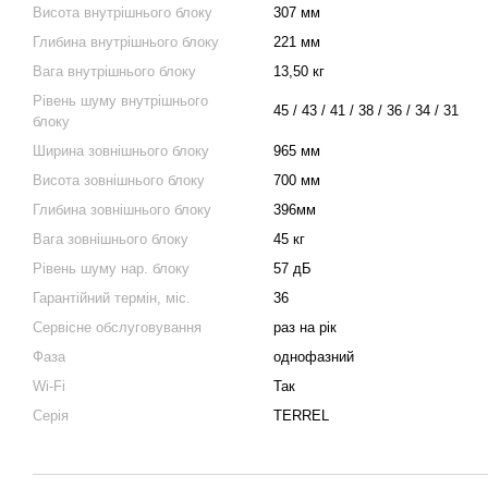
Висота внутрішнього блоку
307 мм
Глибина внутрішнього блоку
221 мм
Вага внутрішнього блоку
13,50 кг
Рівень шуму внутрішнього
45 / 43 / 41 / 38 / 36 / 34 / 31
блоку
Ширина зовнішнього блоку
965 мм
Висота зовнішнього блоку
700 мм
Глибина зовнішнього блоку
396мм
Вага зовнішнього блоку
45 кг
Рівень шуму нар. блоку
57 дБ
Гарантійний термін, міс.
36
Сервісне обслуговування
раз на рiк
Фаза
однофазний
Wi-Fi
Так
Серія
TERREL