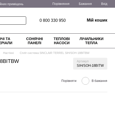
Порівняння
Бажання
Вхід
ійних приміщень
ення
Блог
Мій кошик
0 800 330 950
ЧІ ТА
СОНЯЧНІ
ТЕПЛОВІ
ЛІЧИЛЬНИКИ
ЕРІАЛИ
ПАНЕЛІ
НАСОСИ
ТЕПЛА
Настінні
Спліт-система SINCLAIR TERREL SIH/SOH-18BITBW
18BITBW
Артикул
SIH/SOH-18BITW
Порівняти
В бажання