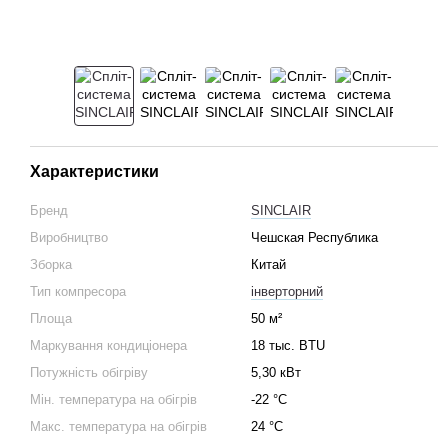
Характеристики
Бренд
SINCLAIR
Виробництво
Чешская Республика
Зборка
Китай
Тип компресора
інверторний
Площа
50 м²
Маркування кондиціонера
18 тыс. BTU
Потужність обігріву
5,30 кВт
Мін. температура на обігрів
-22 °C
Макс. температура на обігрів
24 °C