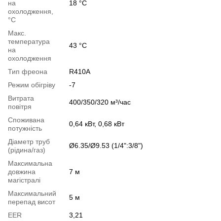
на
18 °C
охолодження,
°C
Макс.
температура
43 °C
на
охолодження
Тип фреона
R410A
Режим обігріву
-7
Витрата
400/350/320 м³/час
повітря
Споживана
0,64 кВт, 0,68 кВт
потужність
Діаметр труб
Ø6.35/Ø9.53 (1/4":3/8")
(рідина/газ)
Максимальна
довжина
7 м
магістралі
Максимальний
5 м
перепад висот
EER
3,21