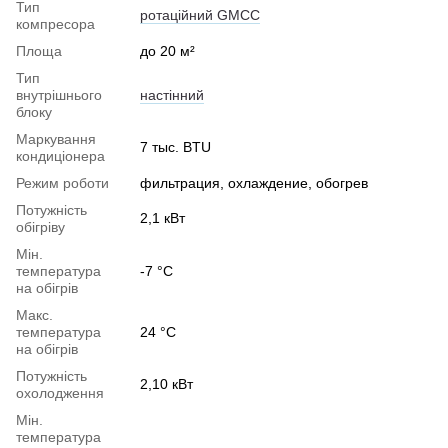
Тип
ротаційний GMCC
компресора
Площа
до 20 м²
Тип
внутрішнього
настінний
блоку
Маркування
7 тыс. BTU
кондиціонера
Режим роботи
фильтрация, охлаждение, обогрев
Потужність
2,1 кВт
обігріву
Мін.
температура
-7 °C
на обігрів
Макс.
температура
24 °C
на обігрів
Потужність
2,10 кВт
охолодження
Мін.
температура