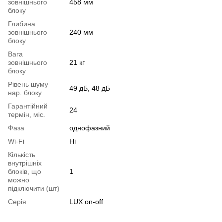
зовнішнього
458 мм
блоку
Глибина
зовнішнього
240 мм
блоку
Вага
зовнішнього
21 кг
блоку
Рівень шуму
49 дБ, 48 дБ
нар. блоку
Гарантійний
24
термін, міс.
Фаза
однофазний
Wi-Fi
Ні
Кількість
внутрішніх
блоків, що
1
можно
підключити (шт)
Серія
LUX on-off