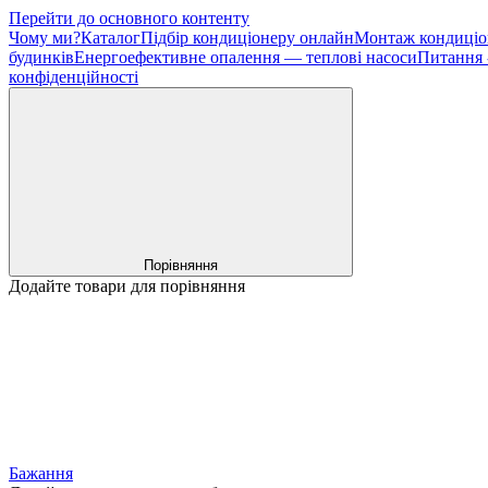
Перейти до основного контенту
Чому ми?
Каталог
Підбір кондиціонеру онлайн
Монтаж кондиціо
будинків
Енергоефективне опалення — теплові насоси
Питання -
конфіденційності
Порівняння
Додайте товари для порівняння
Бажання