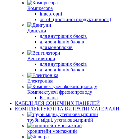
Компресора
інверторні
on-off (постійної продуктивності)
Двигуни
для внутрішніх блоків
для зовнішніх блоків
для моноблоків
Вентилятори
для внутрішніх блоків
для зовнішніх блоків
Електроніка
Комплектуючі фреонопроводу
Клапана
КАБЕЛІ ДЛЯ СОНЯЧНИХ ПАНЕЛЕЙ
КОМПЛЕКТУЮЧІ ТА ВИТРАТНІ МАТЕРІАЛИ
труби мідні, утеплювач,припій
кронштейн монтажний