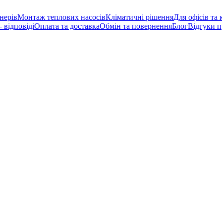
нерів
Монтаж теплових насосів
Кліматичні рішення
Для офісів та
 відповіді
Оплата та доставка
Обмін та повернення
Блог
Відгуки п