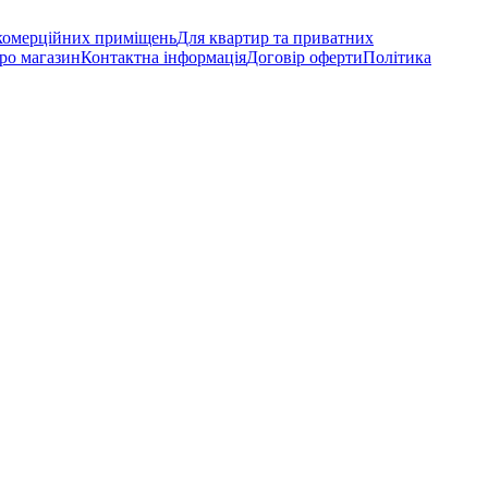
 комерційних приміщень
Для квартир та приватних
ро магазин
Контактна інформація
Договір оферти
Політика