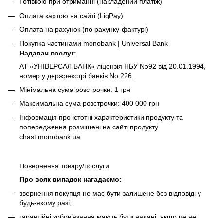
Готівкою при отриманні
(накладений платіж)
Оплата картою на сайті (LiqPay)
Оплата на рахунок (по рахунку-фактурі)
Покупка частинами monobank | Universal Bank
Надавач послуг:
АТ «УНІВЕРСАЛ БАНК» ліцензія НБУ No92 від 20.01.1994,
номер у держреєстрі банків No 226.
Мінімальна сума розстрочки: 1 грн
Максимальна сума розстрочки: 400 000 грн
Інформація про істотні характеристики продукту та
попередження розміщені на сайті продукту
chast.monobank.ua
Повернення товару/послуги
Про всяк випадок нагадаємо:
звернення покупця не має бути залишене без відповіді у
будь-якому разі;
гарантійні зобов’язання мають бути надані, якщо це не