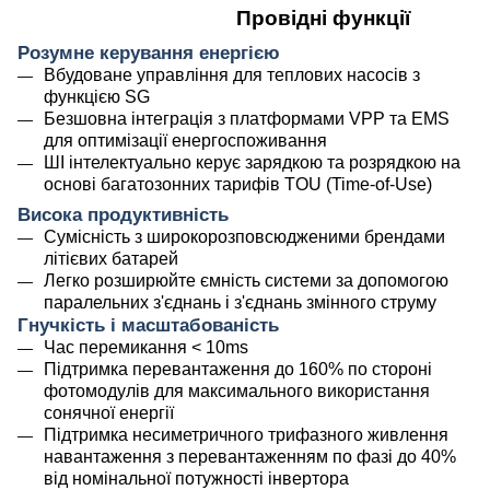
Провідні функції
Розумне керування енергією
Вбудоване управління для теплових насосів з
функцією SG
Безшовна інтеграція з платформами VPP та EMS
для оптимізації енергоспоживання
ШІ інтелектуально керує зарядкою та розрядкою на
основі багатозонних тарифів TOU (Time-of-Use)
Висока продуктивність
Сумісність з широкорозповсюдженими брендами
літієвих батарей
Легко розширюйте ємність системи за допомогою
паралельних з'єднань і з'єднань змінного струму
Гнучкість і масштабованість
Час перемикання < 10ms
Підтримка перевантаження до 160% по стороні
фотомодулів для максимального використання
сонячної енергії
Підтримка несиметричного трифазного живлення
навантаження з перевантаженням по фазі до 40%
від номінальної потужності інвертора