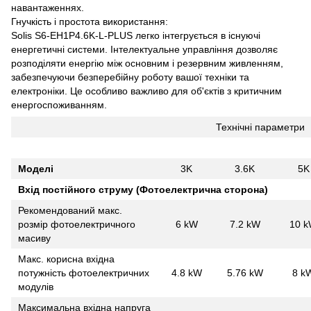
навантаженнях.
Гнучкість і простота використання:
Solis S6-EH1P4.6K-L-PLUS легко інтегрується в існуючі
енергетичні системи. Інтелектуальне управління дозволяє
розподіляти енергію між основним і резервним живленням,
забезпечуючи безперебійну роботу вашої техніки та
електроніки. Це особливо важливо для об'єктів з критичним
енергоспоживанням.
Технічні параметри
Моделі
3K
3.6K
5K
Вхід постійного струму (Фотоелектрична сторона)
Рекомендований макс.
розмір фотоелектричного
6 kW
7.2 kW
10 
масиву
Макс. корисна вхідна
потужність фотоелектричних
4.8 kW
5.76 kW
8 k
модулів
Максимальна вхідна напруга