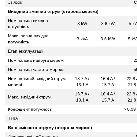
Зв’язок
C
Вихідний змінний струм (сторона мережі)
Номінальна вихідна
3 kW
3.6 kW
5 k
потужність
Макс. повна вихідна
3 kVA
3.6 kVA
5 kV
потужність
Етап експлуатації
Номінальна напруга мережі
2
Номінальна частота мережі
5
Номінальний вихідний струм
13.7 A /
16.4 A /
22.8 
мережі
13.1 A
15.7 A
21.8
13.7 A /
16.4 A /
22.8 
Макс. вихідний струм
13.1 A
15.7 A
21.8
Коефіцієнт потужності
> 0.99 
THDi
Вхід змінного струму (сторона мережі)
Діапазон вхідної напруги