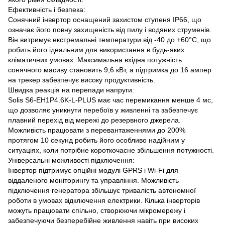
Ефективність і безпека:
Сонячний інвертор оснащений захистом ступеня IP66, що
означає його повну захищеність від пилу і водяних струменів.
Він витримує екстремальні температури від -40 до +60°C, що
робить його ідеальним для використання в будь-яких
кліматичних умовах. Максимальна вхідна потужність
сонячного масиву становить 9,6 кВт, а підтримка до 16 ампер
на трекер забезпечує високу продуктивність.
Швидка реакція на перепади напруги:
Solis S6-EH1P4.6K-L-PLUS має час перемикання менше 4 мс,
що дозволяє уникнути перебоїв у живленні та забезпечує
плавний перехід від мережі до резервного джерела.
Можливість працювати з перевантаженнями до 200%
протягом 10 секунд робить його особливо надійним у
ситуаціях, коли потрібне короткочасне збільшення потужності.
Універсальні можливості підключення:
Інвертор підтримує опційні модулі GPRS і Wi-Fi для
віддаленого моніторингу та управління. Можливість
підключення генератора збільшує тривалість автономної
роботи в умовах відключення електрики. Кілька інверторів
можуть працювати спільно, створюючи мікромережу і
забезпечуючи безперебійне живлення навіть при високих