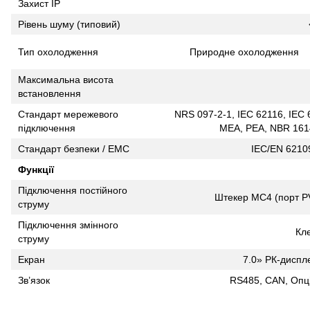
Захист IP
Рівень шуму (типовий)
Тип охолодження
Природне охолодження
Максимальна висота
встановлення
Стандарт мережевого
NRS 097-2-1, IEC 62116, IEC 
підключення
MEA, PEA, NBR 1614
Стандарт безпеки / EMC
IEC/EN 62109
Функції
Підключення постійного
Штекер MC4 (порт PV
струму
Підключення змінного
Кл
струму
Екран
7.0» РК-диспле
Зв’язок
RS485, CAN, Опці