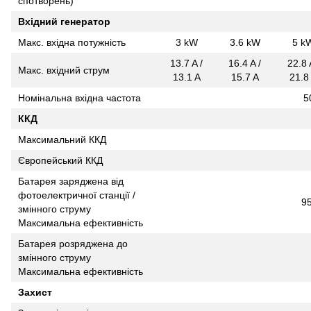
спотворень)
Вхідний генератор
Макс. вхідна потужність
3 kW
3.6 kW
5 k
13.7 A /
16.4 A /
22.8 
Макс. вхідний струм
13.1 A
15.7 A
21.8
Номінальна вхідна частота
5
ККД
Максимальний ККД
Європейський ККД
Батарея заряджена від
фотоелектричної станції /
9
змінного струму
Максимальна ефективність
Батарея розряджена до
змінного струму
Максимальна ефективність
Захист