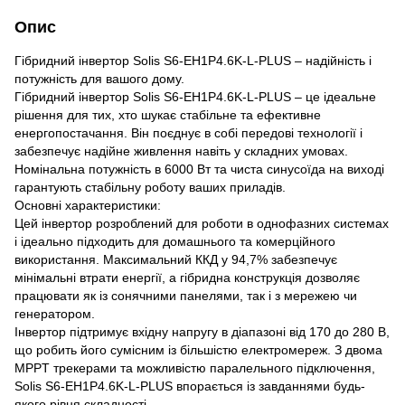
Опис
Гібридний інвертор Solis S6-EH1P4.6K-L-PLUS – надійність і
потужність для вашого дому.
Гібридний інвертор Solis S6-EH1P4.6K-L-PLUS – це ідеальне
рішення для тих, хто шукає стабільне та ефективне
енергопостачання. Він поєднує в собі передові технології і
забезпечує надійне живлення навіть у складних умовах.
Номінальна потужність в 6000 Вт та чиста синусоїда на виході
гарантують стабільну роботу ваших приладів.
Основні характеристики:
Цей інвертор розроблений для роботи в однофазних системах
і ідеально підходить для домашнього та комерційного
використання. Максимальний ККД у 94,7% забезпечує
мінімальні втрати енергії, а гібридна конструкція дозволяє
працювати як із сонячними панелями, так і з мережею чи
генератором.
Інвертор підтримує вхідну напругу в діапазоні від 170 до 280 В,
що робить його сумісним із більшістю електромереж. З двома
MPPT трекерами та можливістю паралельного підключення,
Solis S6-EH1P4.6K-L-PLUS впорається із завданнями будь-
якого рівня складності.