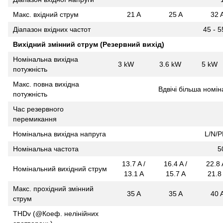
Макс. вхідний струм
21 A
25 A
32 
Діапазон вхідних частот
45 - 5
Вихідний змінний струм (Резервний вихід)
Номінальна вихідна
3 kW
3.6 kW
5 kW
потужність
Макс. повна вихідна
Вдвічі більша номін
потужність
Час резервного
перемикання
Номінальна вихідна напруга
L/N/P
Номінальна частота
5
13.7 A /
16.4 A /
22.8 
Номінальний вихідний струм
13.1 A
15.7 A
21.8
Макс. прохідний змінний
35 A
35 A
40 
струм
THDv (@Коеф. нелінійних