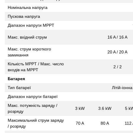
Номінальна напруга
Пускова напруга
Діапазон напруги MPPT
Макс. вхідний струм
16 A / 16 A
Макс. струм короткого
20 A / 20 A
замикання
Кількість MPPT / Макс. число
2 / 2
входів на MPPT
Батарея
Тип батареї
Літій-іонн
Діапазон напруги батареї
Макс. потужність заряду /
3 kW
3.6 kW
5 k
розряду
Максимальний струм заряду
70 A
80 A
112 
/ розряду