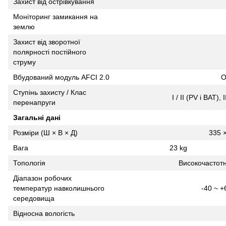
Захист від острівкування
Моніторинг замикання на
землю
Захист від зворотної
полярності постійного
струму
Вбудований модуль AFCI 2.0
О
Ступінь захисту / Клас
I / II (PV і BAT)
перенапруги
Загальні дані
Розміри (Ш × В × Д)
335 
Вага
23 kg
Топологія
Високочастотн
Діапазон робочих
температур навколишнього
-40 ~ +
середовища
Відносна вологість