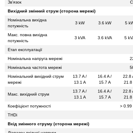
Зв’язок
C
Вихідний змінний струм (сторона мережі)
Номінальна вихідна
3 kW
3.6 kW
5 k
потужність
Макс. повна вихідна
3 kVA
3.6 kVA
5 kV
потужність
Етап експлуатації
Номінальна напруга мережі
2
Номінальна частота мережі
5
Номінальний вихідний струм
13.7 A /
16.4 A /
22.8 
мережі
13.1 A
15.7 A
21.8
13.7 A /
16.4 A /
22.8 
Макс. вихідний струм
13.1 A
15.7 A
21.8
Коефіцієнт потужності
> 0.99 
THDi
Вхід змінного струму (сторона мережі)
Діапазон вхідної напруги