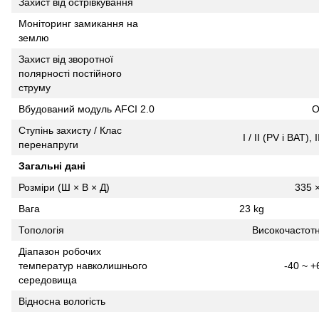
Захист від острівкування
Моніторинг замикання на
землю
Захист від зворотної
полярності постійного
струму
Вбудований модуль AFCI 2.0
О
Ступінь захисту / Клас
I / II (PV і BAT)
перенапруги
Загальні дані
Розміри (Ш × В × Д)
335 
Вага
23 kg
Топологія
Високочастотн
Діапазон робочих
температур навколишнього
-40 ~ +
середовища
Відносна вологість