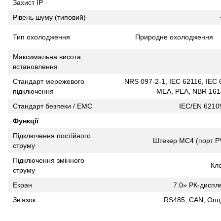
Захист IP
Рівень шуму (типовий)
Тип охолодження
Природне охолодження
Максимальна висота
встановлення
Стандарт мережевого
NRS 097-2-1, IEC 62116, IEC 
підключення
MEA, PEA, NBR 1614
Стандарт безпеки / EMC
IEC/EN 62109
Функції
Підключення постійного
Штекер MC4 (порт PV
струму
Підключення змінного
Кл
струму
Екран
7.0» РК-диспле
Зв’язок
RS485, CAN, Опці