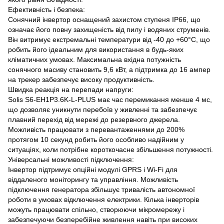
Ефективність і безпека:
Сонячний інвертор оснащений захистом ступеня IP66, що
означає його повну захищеність від пилу і водяних струменів.
Він витримує екстремальні температури від -40 до +60°C, що
робить його ідеальним для використання в будь-яких
кліматичних умовах. Максимальна вхідна потужність
сонячного масиву становить 9,6 кВт, а підтримка до 16 ампер
на трекер забезпечує високу продуктивність.
Швидка реакція на перепади напруги:
Solis S6-EH1P3.6K-L-PLUS має час перемикання менше 4 мс,
що дозволяє уникнути перебоїв у живленні та забезпечує
плавний перехід від мережі до резервного джерела.
Можливість працювати з перевантаженнями до 200%
протягом 10 секунд робить його особливо надійним у
ситуаціях, коли потрібне короткочасне збільшення потужності.
Універсальні можливості підключення:
Інвертор підтримує опційні модулі GPRS і Wi-Fi для
віддаленого моніторингу та управління. Можливість
підключення генератора збільшує тривалість автономної
роботи в умовах відключення електрики. Кілька інверторів
можуть працювати спільно, створюючи мікромережу і
забезпечуючи безперебійне живлення навіть при високих