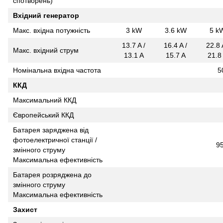
спотворень)
Вхідний генератор
Макс. вхідна потужність
3 kW
3.6 kW
5 k
13.7 A /
16.4 A /
22.8 
Макс. вхідний струм
13.1 A
15.7 A
21.8
Номінальна вхідна частота
5
ККД
Максимальний ККД
Європейський ККД
Батарея заряджена від
фотоелектричної станції /
9
змінного струму
Максимальна ефективність
Батарея розряджена до
змінного струму
Максимальна ефективність
Захист