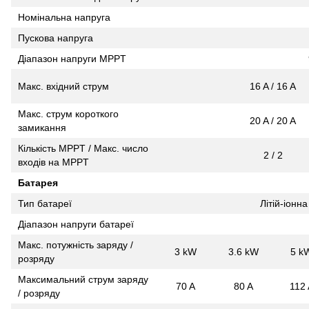
Номінальна напруга
Пускова напруга
Діапазон напруги MPPT
Макс. вхідний струм
16 A / 16 A
Макс. струм короткого
20 A / 20 A
замикання
Кількість MPPT / Макс. число
2 / 2
входів на MPPT
Батарея
Тип батареї
Літій-іонн
Діапазон напруги батареї
Макс. потужність заряду /
3 kW
3.6 kW
5 k
розряду
Максимальний струм заряду
70 A
80 A
112 
/ розряду