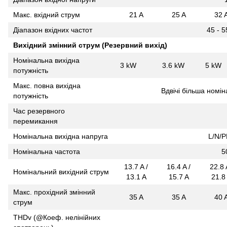
Макс. вхідний струм
21 A
25 A
32 
Діапазон вхідних частот
45 - 5
Вихідний змінний струм (Резервний вихід)
Номінальна вихідна
3 kW
3.6 kW
5 kW
потужність
Макс. повна вихідна
Вдвічі більша номін
потужність
Час резервного
перемикання
Номінальна вихідна напруга
L/N/P
Номінальна частота
5
13.7 A /
16.4 A /
22.8 
Номінальний вихідний струм
13.1 A
15.7 A
21.8
Макс. прохідний змінний
35 A
35 A
40 
струм
THDv (@Коеф. нелінійних