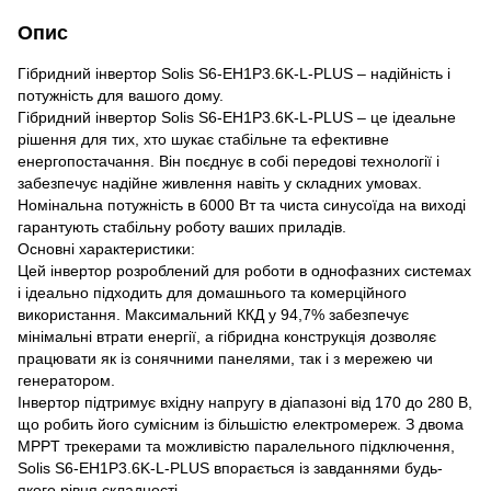
Опис
Гібридний інвертор Solis S6-EH1P3.6K-L-PLUS – надійність і
потужність для вашого дому.
Гібридний інвертор Solis S6-EH1P3.6K-L-PLUS – це ідеальне
рішення для тих, хто шукає стабільне та ефективне
енергопостачання. Він поєднує в собі передові технології і
забезпечує надійне живлення навіть у складних умовах.
Номінальна потужність в 6000 Вт та чиста синусоїда на виході
гарантують стабільну роботу ваших приладів.
Основні характеристики:
Цей інвертор розроблений для роботи в однофазних системах
і ідеально підходить для домашнього та комерційного
використання. Максимальний ККД у 94,7% забезпечує
мінімальні втрати енергії, а гібридна конструкція дозволяє
працювати як із сонячними панелями, так і з мережею чи
генератором.
Інвертор підтримує вхідну напругу в діапазоні від 170 до 280 В,
що робить його сумісним із більшістю електромереж. З двома
MPPT трекерами та можливістю паралельного підключення,
Solis S6-EH1P3.6K-L-PLUS впорається із завданнями будь-
якого рівня складності.