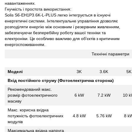
навантаженнях.
Гнучкість і простота використання:
Solis S6-EH1P3.6K-L-PLUS легко інтегрується в існуючі
енергетичні системи. Інтелектуальне управління дозволяє
розподіляти енергію між основним і резервним живленням,
забезпечуючи безперебійну роботу вашої техніки та
електроніки. Це особливо важливо для об'єктів з критичним
енергоспоживанням.
Технічні параметри
Моделі
3K
3.6K
5K
Вхід постійного струму (Фотоелектрична сторона)
Рекомендований макс.
розмір фотоелектричного
6 kW
7.2 kW
10 
масиву
Макс. корисна вхідна
потужність фотоелектричних
4.8 kW
5.76 kW
8 k
модулів
Максимальна вхідна напруга