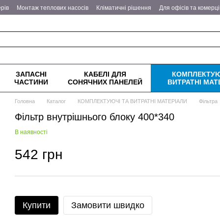
рів
Монтаж теплових насосів
Кліматичні рішення
Для офісів та комерц
еплові насоси
Питання - відповіді
Оплата та доставка
Обмін та поверн
ітика конфіденційності
ЗАПАСНІ
КАБЕЛІ ДЛЯ
КОМПЛЕКТУЮ
ЧАСТИНИ
СОНЯЧНИХ ПАНЕЛЕЙ
ВИТРАТНІ МАТ
Головна
Каталог
КОМПЛЕКТУЮЧІ ТА ВИТРАТНІ МАТЕРІАЛИ
Фільтра
Фільтр внутрішнього блоку 400*340
В наявності
542 грн
Купити
Замовити швидко