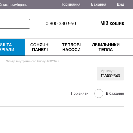
Порівняння
Бажання
Вхід
ійних приміщень
ення
Блог
Мій кошик
0 800 330 950
ЧІ ТА
СОНЯЧНІ
ТЕПЛОВІ
ЛІЧИЛЬНИКИ
ЕРІАЛИ
ПАНЕЛІ
НАСОСИ
ТЕПЛА
Фільтр внутрішнього блоку 400*340
Артикул
FV400*340
Порівняти
В бажання