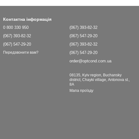
Контактна інформація
0 800 330 950
(067) 393-82-32
(067) 393-82-32
(067) 547-29-20
(067) 547-29-20
(067) 393-82-32
(067) 547-29-20
Передзвонити вам?
order@optcond.com.ua
08135, Kyiv region, Buchansky
district, Chayki village, Antonova st.,
8A
Мапа проїзду