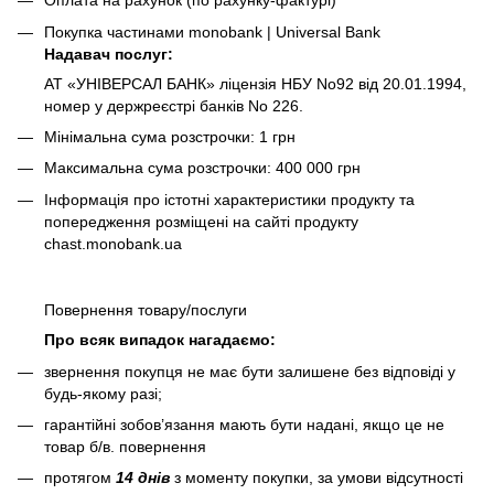
Оплата на рахунок (по рахунку-фактурі)
Покупка частинами monobank | Universal Bank
Надавач послуг:
АТ «УНІВЕРСАЛ БАНК» ліцензія НБУ No92 від 20.01.1994,
номер у держреєстрі банків No 226.
Мінімальна сума розстрочки: 1 грн
Максимальна сума розстрочки: 400 000 грн
Інформація про істотні характеристики продукту та
попередження розміщені на сайті продукту
chast.monobank.ua
Повернення товару/послуги
Про всяк випадок нагадаємо:
звернення покупця не має бути залишене без відповіді у
будь-якому разі;
гарантійні зобов’язання мають бути надані, якщо це не
товар б/в. повернення
протягом
14 днів
з моменту покупки, за умови відсутності