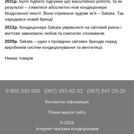
2011р.
Було підбито підсумки цієї масштабної роботи, та як
результат – з’явилися абсолютно нові кондиціонери
бездоганної якості. Вони отримали чудове ім’я – Sakata. Так
народився новий бренд!
2012р.
Кондиціонери Sakata увірвалися на світовий ринок і
миттєво завоювали любов та симпатію споживачів.
2020р.
Sakata – один з провідних світових брендів серед
виробників систем кондиціонування та вентиляції.
Немає товарів
0 800 330 950
(067) 393-82-32
(067) 547-29-20
Контактна інформація
Повна версія сайту
© 2026
Інтернет-магазин кондиціонерів