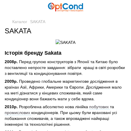
Каталог
SAKATA
SAKATA
Історія бренду Sakata
2008р.
Перед групою конструкторів з Японії та Китаю було
поставлено непросте завдання: зібрати кращі в світі розробки
з вентиляції та кондиціонування повітря.
2009р.
Проведено глобальне маркетингове дослідження в
країнах Азії, Африки, Америки та Європи. Дослідження мало
на меті дізнатися у кінцевих споживачів, який саме
кондиціонер вони бажають мати у себе вдома.
2010р.
Розроблена абсолютно нова лінійка
побутових
та
промислових
кондиціонерів. При цьому були враховані усі
побажання споживачів, а також впроваджені найкращі
інженерні та технологічні рішення.