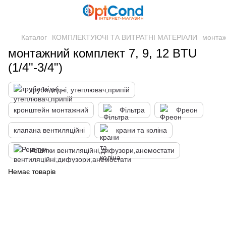
Каталог
КОМПЛЕКТУЮЧІ ТА ВИТРАТНІ МАТЕРІАЛИ
монтаж
монтажний комплект 7, 9, 12 BTU
(1/4"-3/4")
труби мідні, утеплювач,припій
кронштейн монтажний
Фільтра
Фреон
клапана вентиляційні
крани та коліна
Решітки вентиляційні,дифузори,анемостати
Немає товарів