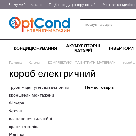
Перейти до основного контенту
Чому ми?
Каталог
Підбір кондиціонеру онлайн
Монтаж кондиціоне
Для квартир та приватних будинків
Енергоефективне опалення — т
Відгуки про магазин
Контактна інформація
Договір оферти
Пол
АКУМУЛЯТОРНІ
КОНДИЦІОНУВАННЯ
ІНВЕРТОРИ
БАТАРЕЇ
Головна
Каталог
КОМПЛЕКТУЮЧІ ТА ВИТРАТНІ МАТЕРІАЛИ
короб е
короб електричний
труби мідні, утеплювач,припій
Немає товарів
кронштейн монтажний
Фільтра
Фреон
клапана вентиляційні
крани та коліна
Решітки