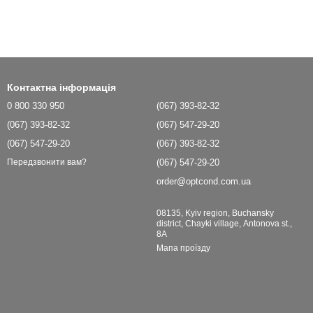
Контактна інформація
0 800 330 950
(067) 393-82-32
(067) 393-82-32
(067) 547-29-20
(067) 547-29-20
(067) 393-82-32
(067) 547-29-20
Передзвонити вам?
order@optcond.com.ua
08135, Kyiv region, Buchansky
district, Chayki village, Antonova st.,
8A
Мапа проїзду