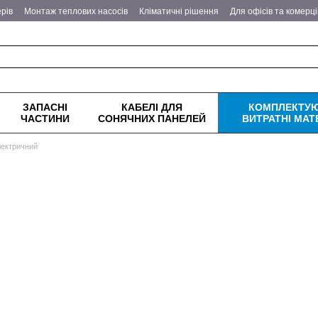
рів
Монтаж теплових насосів
Кліматичні рішення
Для офісів та комерц
еплові насоси
Питання - відповіді
Оплата та доставка
Обмін та поверн
ітика конфіденційності
ЗАПАСНІ
КАБЕЛІ ДЛЯ
КОМПЛЕКТУЮ
ЧАСТИНИ
СОНЯЧНИХ ПАНЕЛЕЙ
ВИТРАТНІ МАТ
лектричний