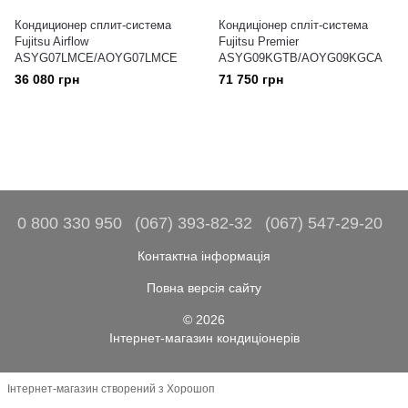
Кондиционер сплит-система
Кондиціонер спліт-система
Fujitsu Airflow
Fujitsu Premier
ASYG07LMCE/AOYG07LMCE
ASYG09KGTB/AOYG09KGCA
36 080 грн
71 750 грн
0 800 330 950
(067) 393-82-32
(067) 547-29-20
Контактна інформація
Повна версія сайту
© 2026
Інтернет-магазин кондиціонерів
Інтернет-магазин створений з Хорошоп