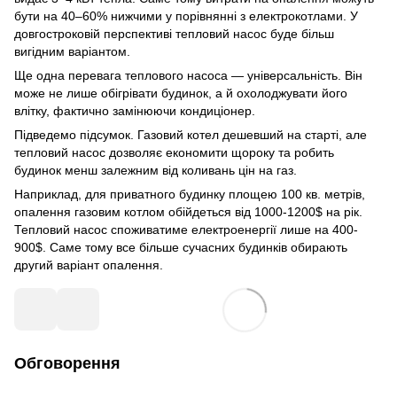
бути на 40–60% нижчими у порівнянні з електрокотлами. У
довгостроковій перспективі тепловий насос буде більш
вигідним варіантом.
Ще одна перевага теплового насоса — універсальність. Він
може не лише обігрівати будинок, а й охолоджувати його
влітку, фактично замінюючи кондиціонер.
Підведемо підсумок. Газовий котел дешевший на старті, але
тепловий насос дозволяє економити щороку та робить
будинок менш залежним від коливань цін на газ.
Наприклад, для приватного будинку площею 100 кв. метрів,
опалення газовим котлом обійдеться від 1000-1200$ на рік.
Тепловий насос споживатиме електроенергії лише на 400-
900$. Саме тому все більше сучасних будинків обирають
другий варіант опалення.
Обговорення