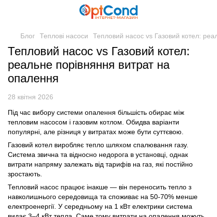
Блог
Теплові насоси
Тепловий насос vs Газовий котел: реа
Тепловий насос vs Газовий котел:
реальне порівняння витрат на
опалення
28 квітня 2026
Під час вибору системи опалення більшість обирає між
тепловим насосом і газовим котлом. Обидва варіанти
популярні, але різниця у витратах може бути суттєвою.
Газовий котел виробляє тепло шляхом спалювання газу.
Система звична та відносно недорога в установці, однак
витрати напряму залежать від тарифів на газ, які постійно
зростають.
Тепловий насос працює інакше — він переносить тепло з
навколишнього середовища та споживає на 50-70% менше
електроенергії. У середньому на 1 кВт електрики система
видає 3–4 кВт тепла. Саме тому витрати на опалення можуть