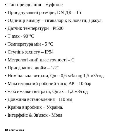
• Тип приєднання – муфтове
• Приєднувальні розміри; DN ДК – 15
• Одиниці виміру – гігакалорії; Кіловати; Джоулі
• Датчик температури - Pt500
• T max - 90 °C
• Температура мін - 5 °C
• Ступінь захисту – IP54
• Метрологічний клас точності – С
• Приєднання, дюйм – 1/2"
• Номінальна витрата, Qn – 0,6 м3/год; 1,5 м3/год
• Максимальний робочий тиск, ΔP – 10 бар
• максимальні витрати; Qmax - 1,2 м3/год
• Довжина встановлення - 110 мм
• Країна виробник – Україна.
• Інтерфейс & Зв'язок - Mbus
Відгуки