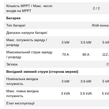
Кількість MPPT / Макс. число
2 / 2
входів на MPPT
Батарея
Тип батареї
Літій-іонн
Діапазон напруги батареї
Макс. потужність заряду /
3 kW
3.6 kW
5 k
розряду
Максимальний струм заряду
70 A
80 A
112 
/ розряду
Зв’язок
C
Вихідний змінний струм (сторона мережі)
Номінальна вихідна
3 kW
3.6 kW
5 k
потужність
Макс. повна вихідна
3 kVA
3.6 kVA
5 kV
потужність
Етап експлуатації