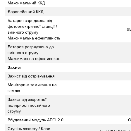
Максимальний ККД
Європейський ККД
Батарея заряджена від
фотоелектричної станції /
9
змінного струму
Максимальна ефективність
Батарея розряджена до
змінного струму
Максимальна ефективність
Захист
Захист від острівкування
Моніторинг замикання на
землю
Захист від зворотної
полярності постійного
струму
Вбудований модуль AFCI 2.0
О
Ступінь захисту / Клас