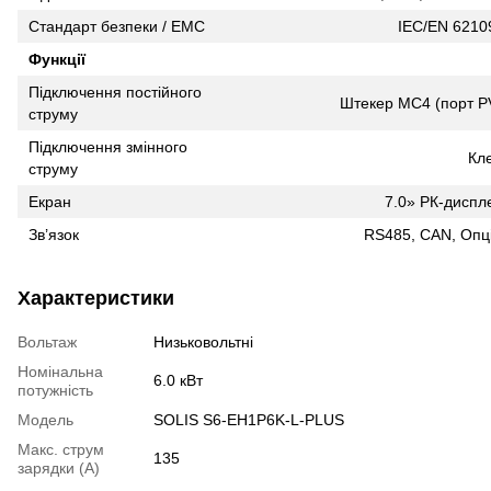
Стандарт безпеки / EMC
IEC/EN 62109
Функції
Підключення постійного
Штекер MC4 (порт PV
струму
Підключення змінного
Кл
струму
Екран
7.0» РК-диспле
Зв’язок
RS485, CAN, Опці
Характеристики
Вольтаж
Низьковольтнi
Номінальна
6.0 кВт
потужність
Модель
SOLIS S6-EH1P6K-L-PLUS
Макс. струм
135
зарядки (A)