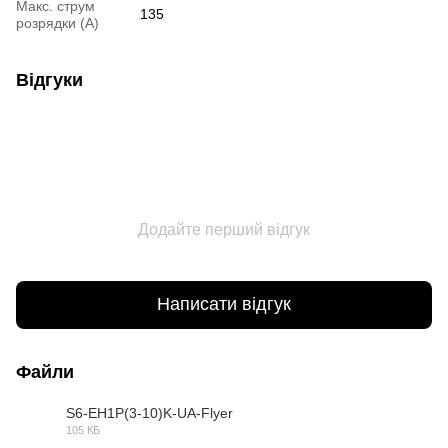
Макс. струм
135
розрядки (A)
Відгуки
Додайте перший відгук
Написати відгук
Файли
S6-EH1P(3-10)K-UA-Flyer
105 КБ
PDF