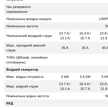
Час резервного
перемикання
Номінальна вихідна напруга
L/N/P
Номінальна частота
5
13.7 A /
16.4 A /
22.8 
Номінальний вихідний струм
13.1 A
15.7 A
21.8
Макс. прохідний змінний
35 A
35 A
40 
струм
THDv (@Коеф. нелінійних
спотворень)
Вхідний генератор
Макс. вхідна потужність
3 kW
3.6 kW
5 k
13.7 A /
16.4 A /
22.8 
Макс. вхідний струм
13.1 A
15.7 A
21.8
Номінальна вхідна частота
5
ККД