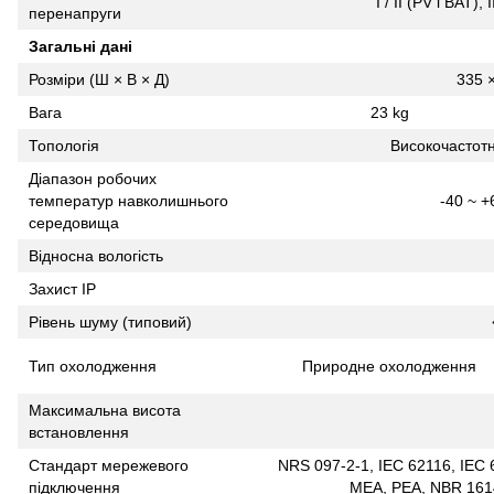
I / II (PV і BAT)
перенапруги
Загальні дані
Розміри (Ш × В × Д)
335 
Вага
23 kg
Топологія
Високочастотн
Діапазон робочих
температур навколишнього
-40 ~ +
середовища
Відносна вологість
Захист IP
Рівень шуму (типовий)
Тип охолодження
Природне охолодження
Максимальна висота
встановлення
Стандарт мережевого
NRS 097-2-1, IEC 62116, IEC 
підключення
MEA, PEA, NBR 1614