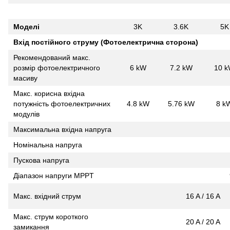
Моделі
3K
3.6K
5K
Вхід постійного струму (Фотоелектрична сторона)
Рекомендований макс.
розмір фотоелектричного
6 kW
7.2 kW
10 
масиву
Макс. корисна вхідна
потужність фотоелектричних
4.8 kW
5.76 kW
8 k
модулів
Максимальна вхідна напруга
Номінальна напруга
Пускова напруга
Діапазон напруги MPPT
Макс. вхідний струм
16 A / 16 A
Макс. струм короткого
20 A / 20 A
замикання