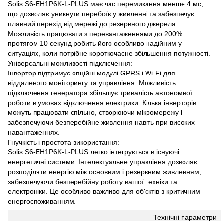
Solis S6-EH1P6K-L-PLUS має час перемикання менше 4 мс,
що дозволяє уникнути перебоїв у живленні та забезпечує
плавний перехід від мережі до резервного джерела.
Можливість працювати з перевантаженнями до 200%
протягом 10 секунд робить його особливо надійним у
ситуаціях, коли потрібне короткочасне збільшення потужності.
Універсальні можливості підключення:
Інвертор підтримує опційні модулі GPRS і Wi-Fi для
віддаленого моніторингу та управління. Можливість
підключення генератора збільшує тривалість автономної
роботи в умовах відключення електрики. Кілька інверторів
можуть працювати спільно, створюючи мікромережу і
забезпечуючи безперебійне живлення навіть при високих
навантаженнях.
Гнучкість і простота використання:
Solis S6-EH1P6K-L-PLUS легко інтегрується в існуючі
енергетичні системи. Інтелектуальне управління дозволяє
розподіляти енергію між основним і резервним живленням,
забезпечуючи безперебійну роботу вашої техніки та
електроніки. Це особливо важливо для об'єктів з критичним
енергоспоживанням.
Технічні параметри