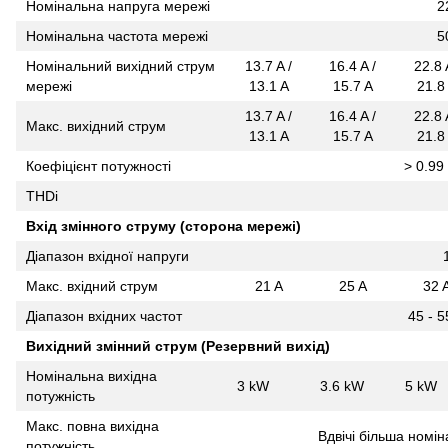
Номінальна напруга мережі
2
Номінальна частота мережі
5
Номінальний вихідний струм
13.7 A /
16.4 A /
22.8 
мережі
13.1 A
15.7 A
21.8
13.7 A /
16.4 A /
22.8 
Макс. вихідний струм
13.1 A
15.7 A
21.8
Коефіцієнт потужності
> 0.99 
THDi
Вхід змінного струму (сторона мережі)
Діапазон вхідної напруги
Макс. вхідний струм
21 A
25 A
32 
Діапазон вхідних частот
45 - 5
Вихідний змінний струм (Резервний вихід)
Номінальна вихідна
3 kW
3.6 kW
5 kW
потужність
Макс. повна вихідна
Вдвічі більша номін
потужність