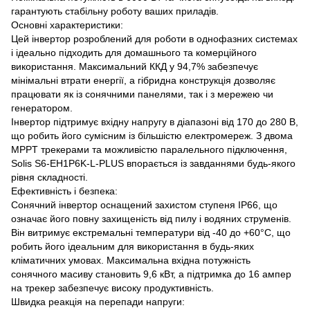
гарантують стабільну роботу ваших приладів.
Основні характеристики:
Цей інвертор розроблений для роботи в однофазних системах
і ідеально підходить для домашнього та комерційного
використання. Максимальний ККД у 94,7% забезпечує
мінімальні втрати енергії, а гібридна конструкція дозволяє
працювати як із сонячними панелями, так і з мережею чи
генератором.
Інвертор підтримує вхідну напругу в діапазоні від 170 до 280 В,
що робить його сумісним із більшістю електромереж. З двома
MPPT трекерами та можливістю паралельного підключення,
Solis S6-EH1P6K-L-PLUS впорається із завданнями будь-якого
рівня складності.
Ефективність і безпека:
Сонячний інвертор оснащений захистом ступеня IP66, що
означає його повну захищеність від пилу і водяних струменів.
Він витримує екстремальні температури від -40 до +60°C, що
робить його ідеальним для використання в будь-яких
кліматичних умовах. Максимальна вхідна потужність
сонячного масиву становить 9,6 кВт, а підтримка до 16 ампер
на трекер забезпечує високу продуктивність.
Швидка реакція на перепади напруги: