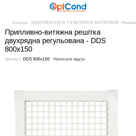
Каталог
КОМПЛЕКТУЮЧІ ТА ВИТРАТНІ МАТЕРІАЛИ
Решітк
Припливно-витяжна решітка
двухрядна регульована - DDS
800x150
Артикул:
DDS 800x150
Написати відгук